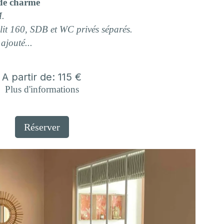
 de charme
M
.
it 160, SDB et WC privés séparés.
 ajouté...
A partir de: 115 €
Plus d'informations
Réserver