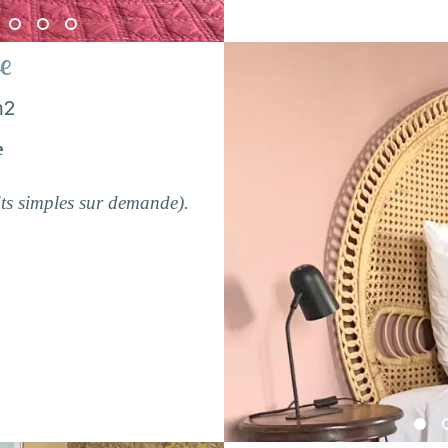
e
m2
e
its simples sur demande).