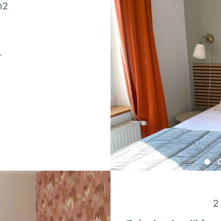
m2
.
2