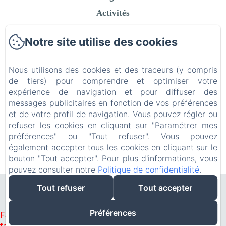
Activités
Contact
Notre site utilise des cookies
Politique de confidentialité
Informations légales
Nous utilisons des cookies et des traceurs (y compris
Informations sur les cookies
de tiers) pour comprendre et optimiser votre
expérience de navigation et pour diffuser des
messages publicitaires en fonction de vos préférences
et de votre profil de navigation. Vous pouvez régler ou
refuser les cookies en cliquant sur "Paramétrer mes
EN
FR
préférences" ou "Tout refuser". Vous pouvez
également accepter tous les cookies en cliquant sur le
bouton "Tout accepter". Pour plus d'informations, vous
Créé par Amenitiz
pouvez consulter notre
Politique de confidentialité
.
Tout refuser
Tout accepter
Préférences
Failed to load BookingEngine/index: Loading chunk 93