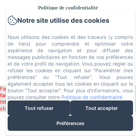
Politique de confidentialité
Informations légales
Notre site utilise des cookies
Informations sur les cookies
Nous utilisons des cookies et des traceurs (y compris
de tiers) pour comprendre et optimiser votre
expérience de navigation et pour diffuser des
messages publicitaires en fonction de vos préférences
EN
FR
et de votre profil de navigation. Vous pouvez régler ou
refuser les cookies en cliquant sur "Paramétrer mes
préférences" ou "Tout refuser". Vous pouvez
Créé par Amenitiz
également accepter tous les cookies en cliquant sur le
Failed to load BookingEngine/index: Loading chunk 8127
bouton "Tout accepter". Pour plus d'informations, vous
failed. (missing:
pouvez consulter notre
Politique de confidentialité
.
https://d1cmur5l0xva3h.cloudfront.net/packs/8127-
Tout refuser
Tout accepter
cfabcb149315abdd-4e81f27ab116024e.js)
Préférences