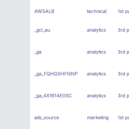
AWSALB
technical
1st p
_gcl_au
analytics
3rd p
_ga
analytics
3rd p
_ga_FQHQSHFNNP
analytics
3rd p
_ga_4X1614E0SC
analytics
3rd p
ads_source
marketing
1st p