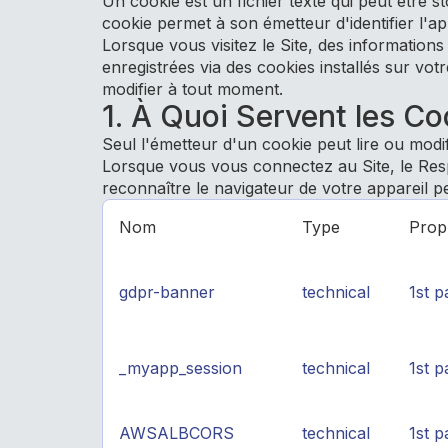
Un cookie est un fichier texte qui peut être 
cookie permet à son émetteur d'identifier l'ap
Lorsque vous visitez le Site, des informations 
enregistrées via des cookies installés sur vo
modifier à tout moment.
1. À Quoi Servent les Co
Seul l'émetteur d'un cookie peut lire ou modifi
Lorsque vous vous connectez au Site, le Resp
reconnaître le navigateur de votre appareil p
Nom
Type
Propr
gdpr-banner
technical
1st p
_myapp_session
technical
1st p
AWSALBCORS
technical
1st p