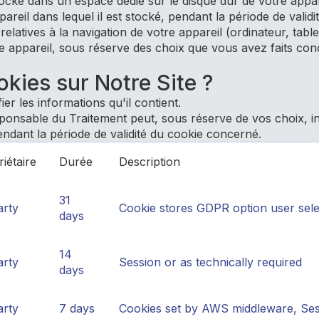
stocké dans un espace dédié sur le disque dur de votre appar
pareil dans lequel il est stocké, pendant la période de valid
relatives à la navigation de votre appareil (ordinateur, tab
tre appareil, sous réserve des choix que vous avez faits c
okies sur Notre Site ?
er les informations qu'il contient.
onsable du Traitement peut, sous réserve de vos choix, ins
endant la période de validité du cookie concerné.
iétaire
Durée
Description
31
arty
Cookie stores GDPR option user selec
days
14
arty
Session or as technically required
days
arty
7 days
Cookies set by AWS middleware, Sess