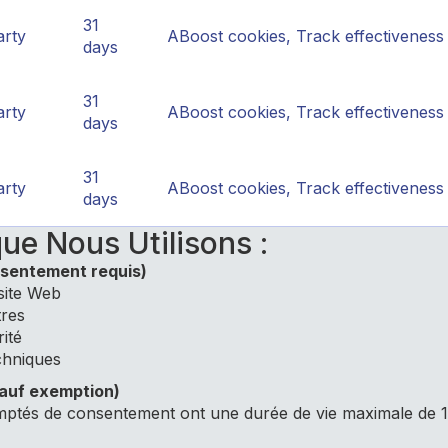
31
arty
ABoost cookies, Track effectiveness
days
31
arty
ABoost cookies, Track effectiveness
days
31
arty
ABoost cookies, Track effectiveness
days
ue Nous Utilisons :
sentement requis)
site Web
tres
ité
chniques
auf exemption)
mptés de consentement ont une durée de vie maximale de 